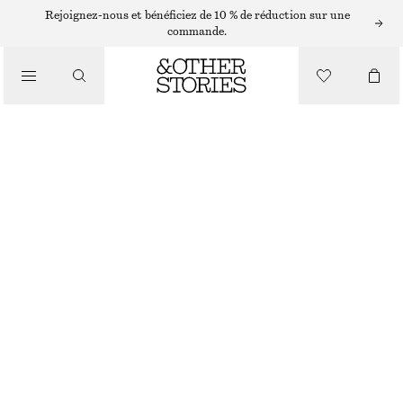
Rejoignez-nous et bénéficiez de 10 % de réduction sur une
commande.
/
HAUTS ET T-SHIRTS
DÉBARDEUR EN MAILLE
CHF 69
/
VÊTEMENTS
BEIGE/RAYURES
XS
S
M
L
Guide des tailles
TAILLE