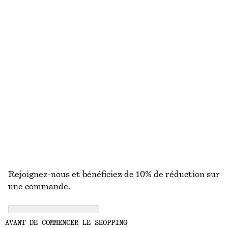
+
2
+
1
Haut avec liens à l’avant
T-shirt en maille de coton
chf 89
chf 89
100% coton
Pantalon évasé à plis marqués
Haut sans manches en maille à col en V
chf 129
chf 69
DÉCOUVRIR TOUTES LES HAUTS ET T-SHIRTS
Rejoignez-nous et bénéficiez de 10% de réduction sur
une commande.
CREATE ACCOUNT
AVANT DE COMMENCER LE SHOPPING