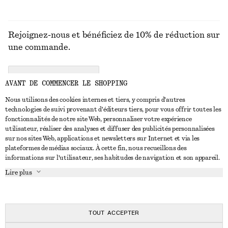
Rejoignez-nous et bénéficiez de 10% de réduction sur
une commande.
CREATE ACCOUNT
AVANT DE COMMENCER LE SHOPPING
Nous utilisons des cookies internes et tiers, y compris d'autres
technologies de suivi provenant d'éditeurs tiers, pour vous offrir toutes les
NOUS CONTACTER
fonctionnalités de notre site Web, personnaliser votre expérience
utilisateur, réaliser des analyses et diffuser des publicités personnalisées
Nous contacter
Instagram
sur nos sites Web, applications et newsletters sur Internet et via les
SERVICE CLIENT
plateformes de médias sociaux. À cette fin, nous recueillons des
Trouver un magasin
Pinterest
informations sur l'utilisateur, ses habitudes de navigation et son appareil.
Paiement
À PROPOS
Affilié(e)s
Facebook
Lire plus
Livraison
À propos de nous
Emplois
Youtube
Retour et remboursement
En cours de réalisation
Presse
TikTok
FAQ
TOUT ACCEPTER
Guide des tailles