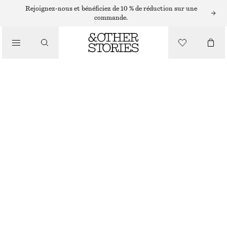
Rejoignez-nous et bénéficiez de 10 % de réduction sur une
commande.
/
HAUTS ET T-SHIRTS
HAUT À DOS NU EN COTON
CHF 45
CHF 89
DERNIÈRE CHANCE
/
VÊTEMENTS
BLANC
XS
S
M
L