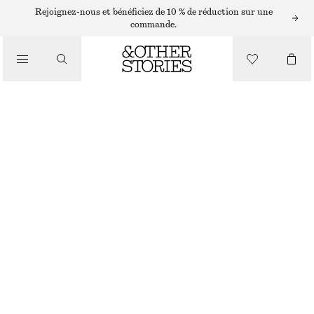
Rejoignez-nous et bénéficiez de 10 % de réduction sur une
commande.
VÊTEMENTS
CULOTTE EN COTON MAILLE POINTELLE
CHF 19
RUPTURE DE STOCK
COULEUR CRÈME
32
34
36
38
40
42
44