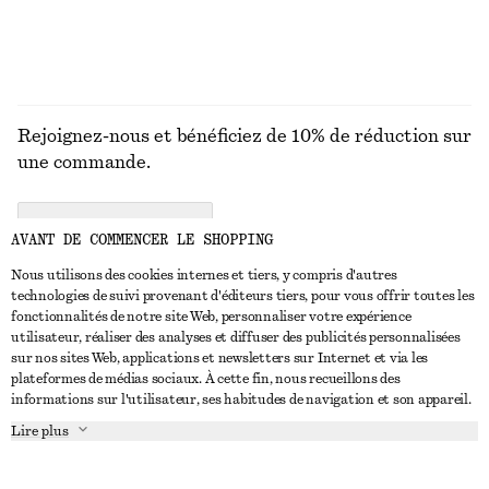
Rejoignez-nous et bénéficiez de 10% de réduction sur
une commande.
CREATE ACCOUNT
AVANT DE COMMENCER LE SHOPPING
Nous utilisons des cookies internes et tiers, y compris d'autres
technologies de suivi provenant d'éditeurs tiers, pour vous offrir toutes les
NOUS CONTACTER
fonctionnalités de notre site Web, personnaliser votre expérience
utilisateur, réaliser des analyses et diffuser des publicités personnalisées
Nous contacter
Instagram
sur nos sites Web, applications et newsletters sur Internet et via les
SERVICE CLIENT
plateformes de médias sociaux. À cette fin, nous recueillons des
Trouver un magasin
Pinterest
informations sur l'utilisateur, ses habitudes de navigation et son appareil.
Paiement
À PROPOS
Affilié(e)s
Facebook
Lire plus
Livraison
À propos de nous
Emplois
Youtube
Retour et remboursement