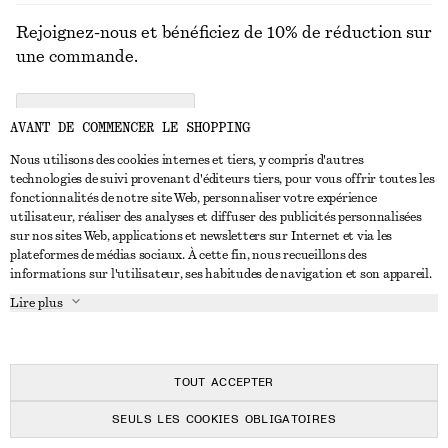
Rejoignez-nous et bénéficiez de 10% de réduction sur
une commande.
CREATE ACCOUNT
AVANT DE COMMENCER LE SHOPPING
Nous utilisons des cookies internes et tiers, y compris d'autres
technologies de suivi provenant d'éditeurs tiers, pour vous offrir toutes les
NOUS CONTACTER
fonctionnalités de notre site Web, personnaliser votre expérience
utilisateur, réaliser des analyses et diffuser des publicités personnalisées
Nous contacter
Instagram
sur nos sites Web, applications et newsletters sur Internet et via les
SERVICE CLIENT
plateformes de médias sociaux. À cette fin, nous recueillons des
Trouver un magasin
Pinterest
informations sur l'utilisateur, ses habitudes de navigation et son appareil.
Paiement
À PROPOS
Affilié(e)s
Facebook
Lire plus
Livraison
À propos de nous
Emplois
Youtube
Retour et remboursement
En cours de réalisation
Presse
TikTok
FAQ
TOUT ACCEPTER
Guide des tailles
SEULS LES COOKIES OBLIGATOIRES
Réduction étudiant