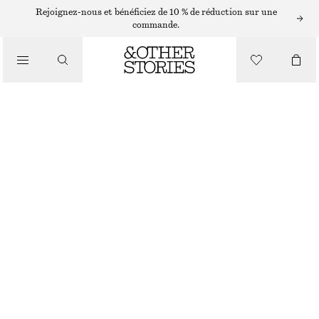
Rejoignez-nous et bénéficiez de 10 % de réduction sur une
commande.
/
HAUTS ET T-SHIRTS
DÉBARDEUR CÔTELÉ À DENTELLE
CHF 55
CHF 99
DERNIÈRE CHANCE
/
VÊTEMENTS
LILAS
XS
S
M
L