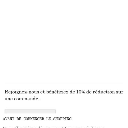
Petit porte-cartes
Robe midi à smocks en coton
chf 55
chf 119
100% coton
T-shirt en coton
Débardeur en coton côtelé
chf 35
chf 32
100% coton biologique
+
1
+
5
DÉCOUVRIR TOUTES LES PORTEFEUILLES
Rejoignez-nous et bénéficiez de 10% de réduction sur
une commande.
CREATE ACCOUNT
AVANT DE COMMENCER LE SHOPPING