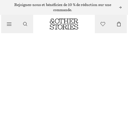
Rejoignez-nous et bénéficiez de 10 % de réduction sur une
commande.
PORTEFEUILLES
PETIT PORTE-CARTES
/
SACS
CHF 55
RUPTURE DE STOCK
BRUN/FAÇON CROCO
+
7
ONESIZE
TAILLE