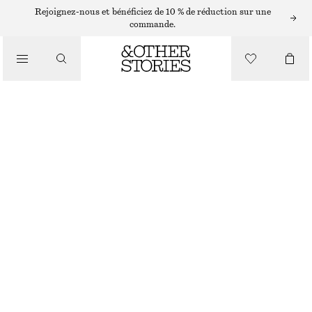
ROBES COURTES
Rejoignez-nous et bénéficiez de 10 % de réduction sur une
commande.
/
ROBES
ROBE COURTE À SMOCKS EN POPELINE DE COTON
/
CHF 99
VÊTEMENTS
ROUGE
32
34
36
38
40
42
44
Guide des tailles
TAILLE