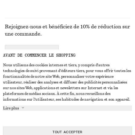
Rejoignez-nous et bénéficiez de 10% de réduction sur
une commande.
CREATE ACCOUNT
AVANT DE COMMENCER LE SHOPPING
Nous utilisons des cookies internes et tiers, y compris d'autres
technologies de suivi provenant d'éditeurs tiers, pour vous offrir toutes les
NOUS CONTACTER
fonctionnalités de notre site Web, personnaliser votre expérience
utilisateur, réaliser des analyses et diffuser des publicités personnalisées
Nous contacter
Instagram
sur nos sites Web, applications et newsletters sur Internet et via les
SERVICE CLIENT
plateformes de médias sociaux. À cette fin, nous recueillons des
Trouver un magasin
Pinterest
informations sur l'utilisateur, ses habitudes de navigation et son appareil.
Paiement
À PROPOS
Affilié(e)s
Facebook
Lire plus
Livraison
À propos de nous
Emplois
Youtube
Retour et remboursement
En cours de réalisation
Presse
TikTok
FAQ
TOUT ACCEPTER