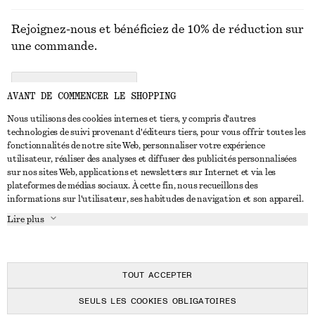
Rejoignez-nous et bénéficiez de 10% de réduction sur
une commande.
CREATE ACCOUNT
AVANT DE COMMENCER LE SHOPPING
Nous utilisons des cookies internes et tiers, y compris d'autres
technologies de suivi provenant d'éditeurs tiers, pour vous offrir toutes les
NOUS CONTACTER
fonctionnalités de notre site Web, personnaliser votre expérience
utilisateur, réaliser des analyses et diffuser des publicités personnalisées
Nous contacter
Instagram
sur nos sites Web, applications et newsletters sur Internet et via les
SERVICE CLIENT
plateformes de médias sociaux. À cette fin, nous recueillons des
Trouver un magasin
Pinterest
informations sur l'utilisateur, ses habitudes de navigation et son appareil.
Paiement
À PROPOS
Affilié(e)s
Facebook
Lire plus
Livraison
À propos de nous
Emplois
Youtube
Retour et remboursement
En cours de réalisation
Presse
TikTok
FAQ
TOUT ACCEPTER
Guide des tailles
SEULS LES COOKIES OBLIGATOIRES
Réduction étudiant