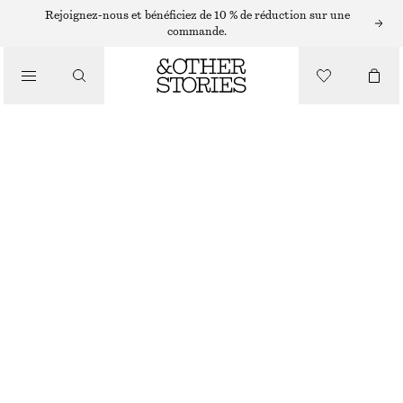
Rejoignez-nous et bénéficiez de 10 % de réduction sur une
/
commande.
CHEMISES ET BLOUSES
BLOUSE À SMOCKS
CHF 59
CHF 119
/
DERNIÈRE CHANCE
VÊTEMENTS
NOIR
XS
S
M
L