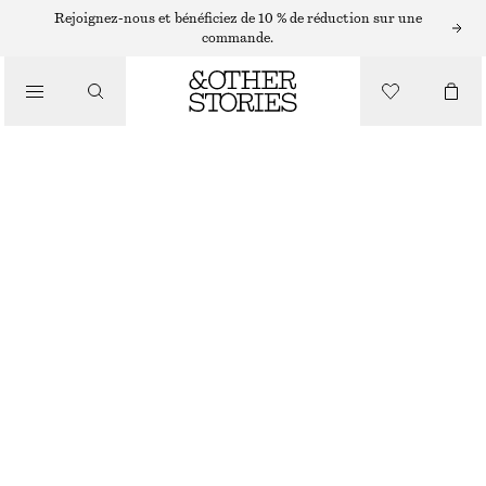
BAGUES
Rejoignez-nous et bénéficiez de 10 % de réduction sur une
commande.
/
BIJOUX
/
BAGUE TEXTURÉE ET PLATE SUR LE DESSUS
ACCESSOIRES
CHF 39
RUPTURE DE STOCK
DORÉ
S
M
L