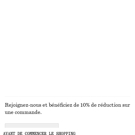
Tote bag en cuir
T-shirt en coton
chf 249
chf 35
Nouveauté
100% coton biologique
+
5
Robe midi drapée
Chemise ajustée en coton
chf 179
chf 129
Nouveauté
Nouveauté
100% coton
DÉCOUVRIR TOUTES LES BIJOUX
Rejoignez-nous et bénéficiez de 10% de réduction sur
une commande.
CREATE ACCOUNT
AVANT DE COMMENCER LE SHOPPING