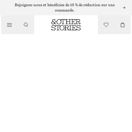
Rejoignez-nous et bénéficiez de 10 % de réduction sur une
commande.
JUPES
/
VÊTEMENTS
MINI-JUPE EN JEAN À LIEN
CHF 35
CHF 69
DERNIÈRE CHANCE
BLEU FONCÉ
32
34
36
38
40
42
44