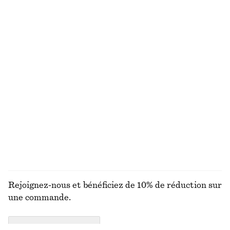
VOUS RECHERCHIEZ AUTRE CHOSE ?
DÉCOUVREZ NOS AUTRES COLLECTIONS
MAILLES
ROBES
ACCESSOIRES
MANTEAUX ET
VESTES
Rejoignez-nous et bénéficiez de 10% de réduction sur
une commande.
CREATE ACCOUNT