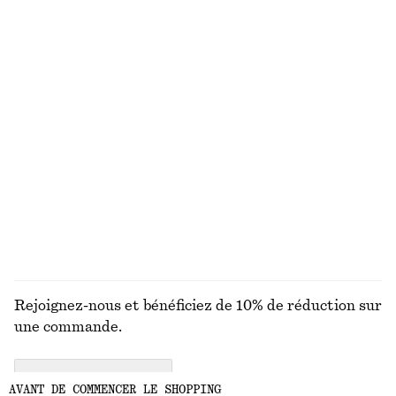
Tote bag en cuir
T-shirt en coton
chf 249
chf 35
Nouveauté
100% coton biologique
+
5
T-shirt en laine côtelée
Robe midi à encolure bateau
chf 55
chf 99
chf 55
chf 139
Dernière chance
Dernière chance
DÉCOUVRIR TOUTES LES ROBES
Rejoignez-nous et bénéficiez de 10% de réduction sur
une commande.
CREATE ACCOUNT
AVANT DE COMMENCER LE SHOPPING