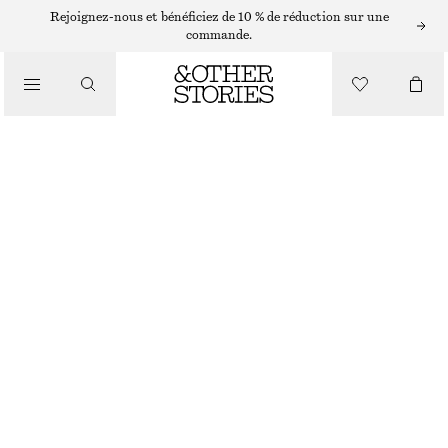
ROBES MIDI
Rejoignez-nous et bénéficiez de 10 % de réduction sur une
commande.
/
ROBES
ROBE MIDI À PLUSIEURS NIVEAUX
/
CHF 65
CHF 149
VÊTEMENTS
RUPTURE DE STOCK
VIOLET FONCÉ
XS
S
M
L