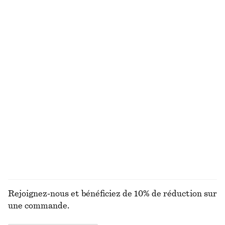
Nouveauté
Lunettes de soleil à monture ovale
T-shirt en coton à col rond
chf 49
chf 35
100% coton biologique
+
1
+
12
Robe midi à smocks en coton
Robe midi en coton
chf 119
chf 119
100% coton
Nouveauté
100% coton
DÉCOUVRIR TOUTES LES MAILLOTS DE BAIN
Rejoignez-nous et bénéficiez de 10% de réduction sur
une commande.