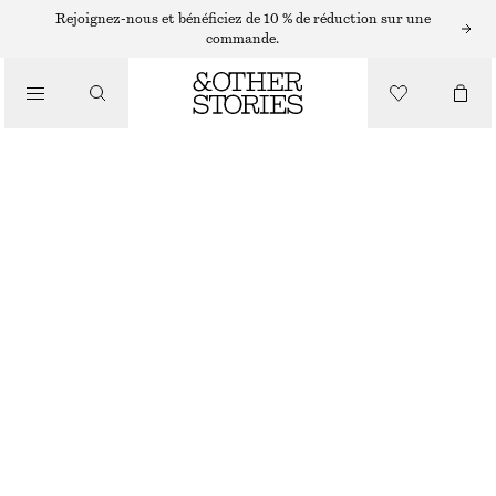
/
Rejoignez-nous et bénéficiez de 10 % de réduction sur une
BIKINIS
commande.
/
MAILLOTS DE BAIN
BAS DE BIKINI TEXTURÉ
CHF 45
RUPTURE DE STOCK
/
VÊTEMENTS
ROSE/ROUGE
32
34
36
38
40
42
44