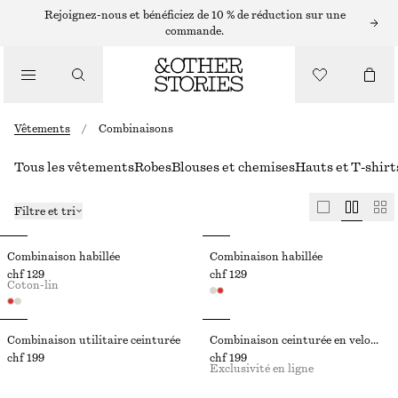
Rejoignez-nous et bénéficiez de 10 % de réduction sur une
commande.
Vêtements
/
Combinaisons
Tous les vêtements
Robes
Blouses et chemises
Hauts et T-shirt
Filtre et tri
Combinaison habillée
Combinaison habillée
chf 129
chf 129
Coton-lin
Combinaison utilitaire ceinturée
Combinaison ceinturée en velours côtelé
chf 199
chf 199
Exclusivité en ligne