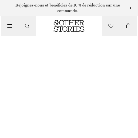
Rejoignez-nous et bénéficiez de 10 % de réduction sur une
/
commande.
CHEMISES ET BLOUSES
BLOUSE VOLANTÉE À COL EN V
€ 49
€ 89
/
DERNIÈRE CHANCE
VÊTEMENTS
VIOLET
32
34
36
38
40
42
44