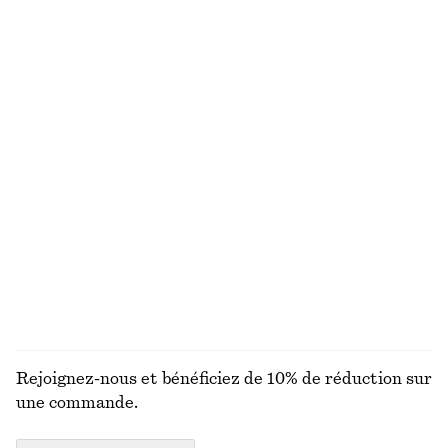
€ 35
€ 69
€ 25
€ 39
Dernière chance
Dernière chance
Robe nuisette courte en satin
Blouse volantée à col en V
€ 49
€ 69
€ 59
€ 99
Dernière chance
Dernière chance
Robe midi coupée en biais
Ballerines en cuir à brides croisées
€ 39
€ 99
€ 45
€ 99
Dernière chance
Dernière chance
DÉCOUVRIR TOUTES LES CHEMISES ET BLOUSES
Rejoignez-nous et bénéficiez de 10% de réduction sur
une commande.