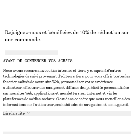
Rejoignez-nous et bénéficiez de 10% de réduction sur
une commande.
CREATE ACCOUNT
AVANT DE COMMENCER VOS ACHATS
Nous avons recours aux cookies internes et tiers, y compris à d'autres
technologies de suivi provenant d'éditeurs tiers, pour vous offrir toutes les
NOUS CONTACTER
fonctionnalités de notre site Web, personnaliser votre expérience
utilisateur, effectuer des analyses et diffuser des publicités personnalisées
Nous contacter
Instagram
sur nos sites Web, applications et newsletters sur Internet et via les
SERVICE CLIENT
plateformes de médias sociaux. C'est dans ce cadre que nous recueillons des
Trouver un magasin
Pinterest
informations sur l'utilisateur, ses habitudes de navigation et son appareil.
Paiement
À PROPOS
Affilié(e)s
Facebook
Lire la suite
Carte cadeau
À propos de nous
Emplois
Youtube
Livraison
En cours de réalisation
Presse
TikTok