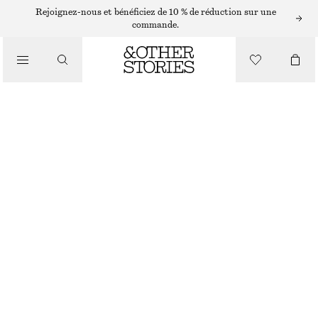
Rejoignez-nous et bénéficiez de 10 % de réduction sur une
/
commande.
BIKINIS
/
MAILLOTS DE BAIN
HAUT DE BIKINI À NŒUD AVEC ARMATURES
€ 29
€ 39
RUPTURE DE STOCK
/
VÊTEMENTS
NOIR/POIS BLANCS
75A
70B
75B
80B
75C
80C