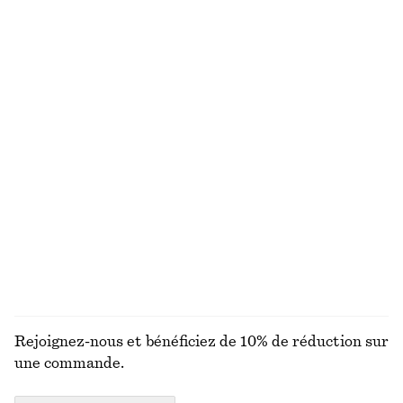
100% lin
Maillot de bain croisé dans le dos à encolure en V
Maillot de bain croisé dans le dos
€ 69
€ 69
Haut de bikini à nœud
Haut en cachemire à manches courtes
€ 29
€ 99
Exclusivité en ligne
Nouveauté
100% cachemire
DÉCOUVRIR TOUTES LES MAILLOTS DE BAIN
Rejoignez-nous et bénéficiez de 10% de réduction sur
une commande.