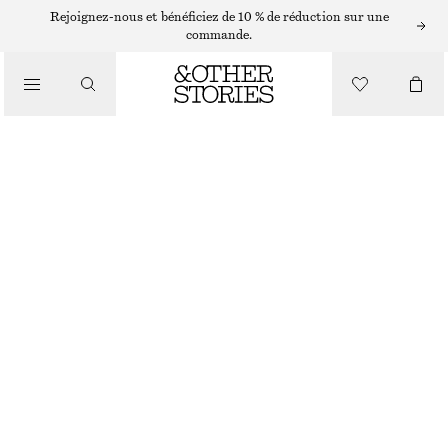
/
Rejoignez-nous et bénéficiez de 10 % de réduction sur une
BIKINIS
commande.
/
MAILLOTS DE BAIN
BAS DE BIKINI AVEC LIENS PARFAIT
€ 29
/
VÊTEMENTS
BLEU
32
34
36
38
40
42
44
Guide des tailles
TAILLE