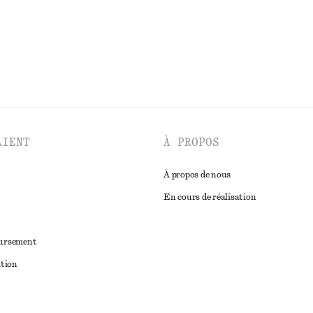
DÉCOUVRIR TOUTES LES MAILLOTS DE BAIN
LIENT
À PROPOS
À propos de nous
En cours de réalisation
oursement
ation