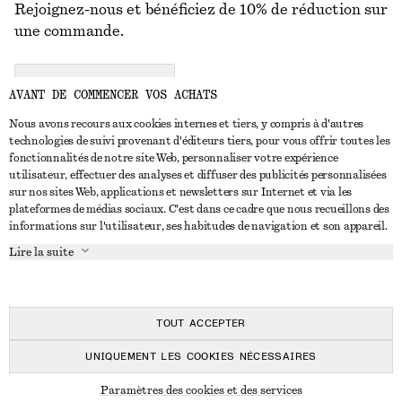
Rejoignez-nous et bénéficiez de 10% de réduction sur
une commande.
CREATE ACCOUNT
AVANT DE COMMENCER VOS ACHATS
Nous avons recours aux cookies internes et tiers, y compris à d'autres
technologies de suivi provenant d'éditeurs tiers, pour vous offrir toutes les
NOUS CONTACTER
fonctionnalités de notre site Web, personnaliser votre expérience
utilisateur, effectuer des analyses et diffuser des publicités personnalisées
Nous contacter
Instagram
sur nos sites Web, applications et newsletters sur Internet et via les
SERVICE CLIENT
plateformes de médias sociaux. C'est dans ce cadre que nous recueillons des
Trouver un magasin
Pinterest
informations sur l'utilisateur, ses habitudes de navigation et son appareil.
Paiement
À PROPOS
Affilié(e)s
Facebook
Lire la suite
Carte cadeau
À propos de nous
Emplois
Youtube
Livraison
En cours de réalisation
Presse
TikTok
Retour et remboursement
TOUT ACCEPTER
Droit de rétractation
UNIQUEMENT LES COOKIES NÉCESSAIRES
FAQ
© 2026 & OTHER STORIES
Paramètres des cookies et des services
Guide des tailles