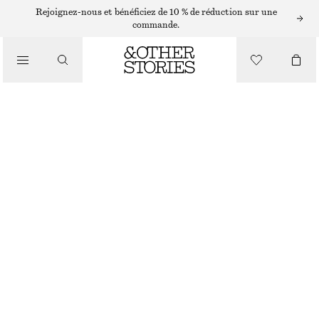
JUPES MIDI
Rejoignez-nous et bénéficiez de 10 % de réduction sur une
commande.
/
JUPES
JUPE MIDI FRONCÉE
/
€ 89
€ 149
VÊTEMENTS
DERNIÈRE CHANCE
JAUNE
32
34
36
38
40
42
44