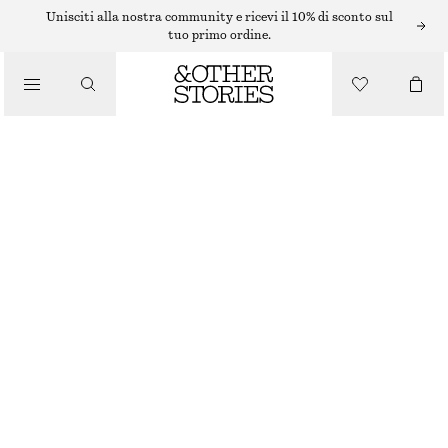
Unisciti alla nostra community e ricevi il 10% di sconto sul
tuo primo ordine.
/
TOP E T-SHIRT
TOP CON SPALLINE INCROCIATE SULLA SCHIENA
€ 49
/
ABBIGLIAMENTO
VIOLA
XS
S
M
L
Guida alle taglie
TAGLIA