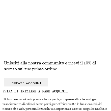
Nuovo
Abito midi in popeline di cotone e punto smock
Abito midi in cotone
€ 69
€ 79
100% cotone
100% cotone
ESPLORA TUTTI I PRODOTTI NELLA CATEGORIA TOP
E T-SHIRT
Unisciti alla nostra community e ricevi il 10% di
sconto sul tuo primo ordine.
CREATE ACCOUNT
PRIMA DI INIZIARE A FARE ACQUISTI
Utilizziamo cookie di prime e terze parti, comprese altre tecnologie di
CONTATTACI
tracciamento di editori terze parti, per offrirti tutte le funzionalità del
nostro sito web, personalizzare la tua esperienza utente, eseguire analisi e