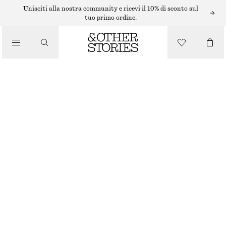
ANELLI
Unisciti alla nostra community e ricevi il 10% di sconto sul
tuo primo ordine.
/
GIOIELLI
ANELLO BOMBATO
/
ACCESSORI
€ 25
ARGENTO
S
M
L
Guida alle taglie
TAGLIA