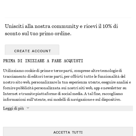
Unisciti alla nostra community e ricevi il 10% di
sconto sul tuo primo ordine.
CREATE ACCOUNT
PRIMA DI INIZIARE A FARE ACQUISTI
Utilizziamo cookie di prime e terze parti, comprese altre tecnologie di
CONTATTACI
tracciamento di editori terze parti, per offrirti tutte le funzionalità del
nostro sito web, personalizzare la tua esperienza utente, eseguire analisi e
Contattaci
Instagram
fornire pubblicità personalizzata sui nostri siti web, app e newsletter su
SERVIZIO CLIENTI
Internet e tramite piattaforme di social media. A tal fine, raccogliamo
Trova punti vendita
Pinterest
informazioni sull'utente, sui modelli di navigazione e sul dispositivo.
Pagamento
INFORMAZIONI
Affiliati
Facebook
Leggi di più
Buono Regalo
Chi siamo
Opportunità di lavoro
YouTube
Consegna
In fase di realizzazione
Stampa
TikTok
Resi e rimborsi
ACCETTA TUTTI