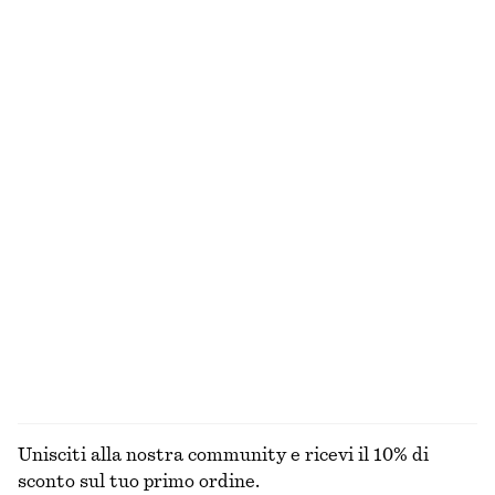
Top in jersey con dettaglio ritorto sulla spalla
Top in jersey drappeggiato
€ 35
€ 22
€ 49
Ultima occasione
T-shirt girocollo
Top con collo a lupetto e ruche
€ 17
€ 22
€ 29
€ 49
Ultima occasione
Ultima occasione
100% cotone
+
1
Top con lavorazione a coste
Mini abito lavorato a maglia
€ 25
€ 59
€ 45
€ 79
Ultima occasione
Ultima occasione
ESPLORA TUTTI I PRODOTTI NELLA CATEGORIA TOP
E T-SHIRT
Unisciti alla nostra community e ricevi il 10% di
sconto sul tuo primo ordine.