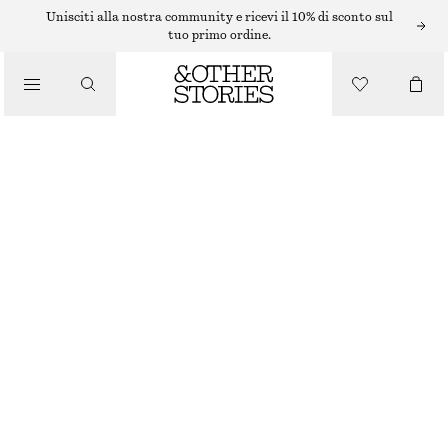
Unisciti alla nostra community e ricevi il 10% di sconto sul
/
tuo primo ordine.
TOP E T-SHIRT
T-SHIRT ADERENTE CON APERTURA SUL RETRO
/
€ 15
€ 35
ABBIGLIAMENTO
ULTIMA OCCASIONE
GIALLO BURRO
XS
S
M
L