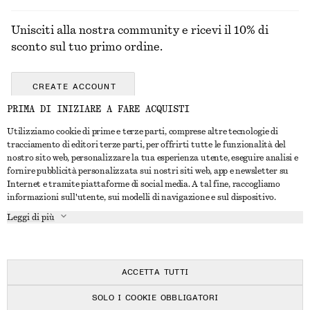
Unisciti alla nostra community e ricevi il 10% di
sconto sul tuo primo ordine.
CREATE ACCOUNT
PRIMA DI INIZIARE A FARE ACQUISTI
Utilizziamo cookie di prime e terze parti, comprese altre tecnologie di
CONTATTACI
tracciamento di editori terze parti, per offrirti tutte le funzionalità del
nostro sito web, personalizzare la tua esperienza utente, eseguire analisi e
Contattaci
Instagram
fornire pubblicità personalizzata sui nostri siti web, app e newsletter su
SERVIZIO CLIENTI
Internet e tramite piattaforme di social media. A tal fine, raccogliamo
Trova punti vendita
Pinterest
informazioni sull'utente, sui modelli di navigazione e sul dispositivo.
Pagamento
INFORMAZIONI
Affiliati
Facebook
Leggi di più
Buono Regalo
Chi siamo
Opportunità di lavoro
YouTube
Consegna
In fase di realizzazione
Stampa
TikTok
Resi e rimborsi
ACCETTA TUTTI
Diritto di recesso
SOLO I COOKIE OBBLIGATORI
Domande frequenti