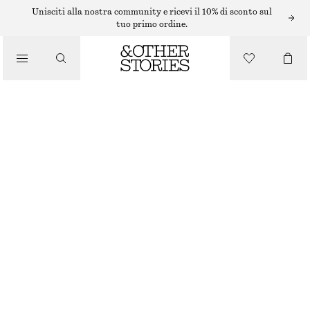
ABITI MIDI
Unisciti alla nostra community e ricevi il 10% di sconto sul
tuo primo ordine.
/
ABITI
/
ABITO MIDI CON LACCI SUL RETRO
ABBIGLIAMENTO
€ 65
€ 99
ULTIMA OCCASIONE
GIALLO
32
34
36
38
40
42
44