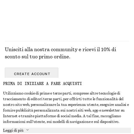
Unisciti alla nostra community e ricevi il 10% di
sconto sul tuo primo ordine.
CREATE ACCOUNT
PRIMA DI INIZIARE A FARE ACQUISTI
Utilizziamo cookie di prime e terze parti, comprese altre tecnologie di
CONTATTACI
tracciamento di editori terze parti, per offrirti tutte le funzionalità del
nostro sito web, personalizzare la tua esperienza utente, eseguire analisi e
Contattaci
Instagram
fornire pubblicità personalizzata sui nostri siti web, app e newsletter su
SERVIZIO CLIENTI
Internet e tramite piattaforme di social media. A tal fine, raccogliamo
Trova punti vendita
Pinterest
informazioni sull'utente, sui modelli di navigazione e sul dispositivo.
Pagamento
INFORMAZIONI
Affiliati
Facebook
Leggi di più