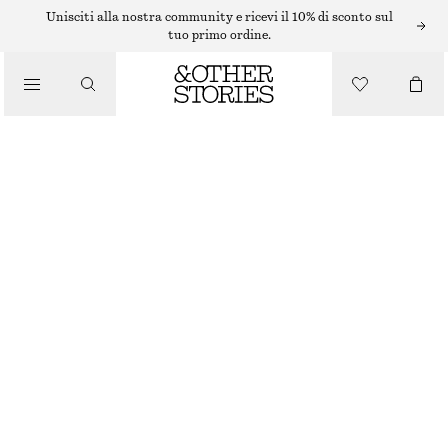
/
Unisciti alla nostra community e ricevi il 10% di sconto sul
CURA DEL CORPO
tuo primo ordine.
CREMA MANI FLEUR DE MIMOSA
/
PRODOTTI DI BELLEZZA
€ 5
€ 12
250 ML | € 20 / 1 L
ESAURITO
FLEUR DE MIMOSA
+
10
SCEGLI LA TAGLIA