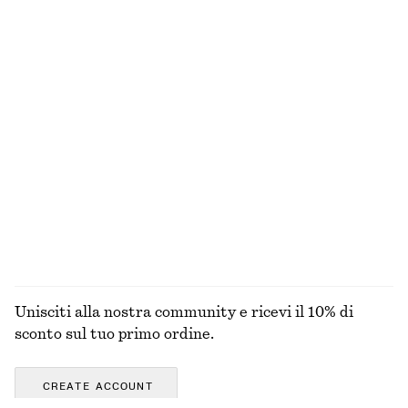
Abito midi asimmetrico con ruche
Mini abito con coulisse
€ 39
€ 79
€ 69
Ultima occasione
100% cotone biologico
Cappello da pescatore in paglia intrecciata
Camicia oversize
€ 39
€ 79
100% cotone
ESPLORA TUTTI I PRODOTTI NELLA CATEGORIA
COSTUMI DA BAGNO
Unisciti alla nostra community e ricevi il 10% di
sconto sul tuo primo ordine.
CREATE ACCOUNT