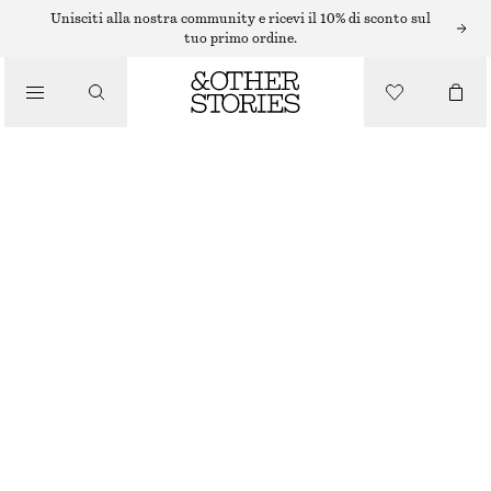
BIKINI
Unisciti alla nostra community e ricevi il 10% di sconto sul
tuo primo ordine.
/
COSTUMI DA BAGNO
SHORTS BIKINI A VITA ALTA
€ 22
€ 29
ESAURITO
/
ABBIGLIAMENTO
ROSSO BRILLANTE
32
34
36
38
40
42
44