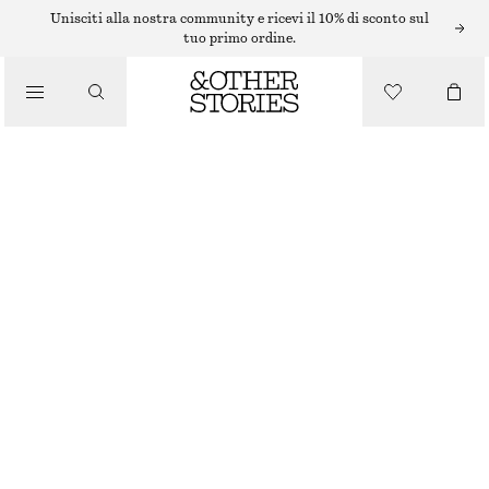
Unisciti alla nostra community e ricevi il 10% di sconto sul
tuo primo ordine.
/
MAGLIERIA
CARDIGAN IN MAGLIA CON COLLETTO
/
ABBIGLIAMENTO
€ 49
€ 79
ESAURITO
MARRONE
XS
S
M
L