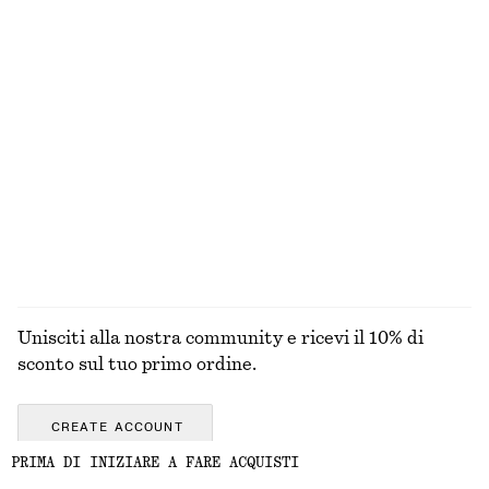
MAGLIERIA
ABITI
ACCESSORI
GIACCHE E
CAPPOTTI
Unisciti alla nostra community e ricevi il 10% di
sconto sul tuo primo ordine.
CREATE ACCOUNT
PRIMA DI INIZIARE A FARE ACQUISTI