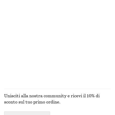
NON HAI TROVATO QUELLO CHE STAVI CERCANDO?
ESPLORA LE ALTRE COLLEZIONI
MAGLIERIA
ABITI
ACCESSORI
GIACCHE E
CAPPOTTI
Unisciti alla nostra community e ricevi il 10% di
sconto sul tuo primo ordine.