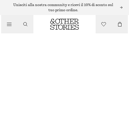
Unisciti alla nostra community e ricevi il 10% di sconto sul
tuo primo ordine.
/
MAGLIERIA
CARDIGAN OVERSIZE IN MAGLIA STILE POLO
/
ABBIGLIAMENTO
€ 59
€ 129
ULTIMA OCCASIONE
RIGHE GIALLO/BIANCO
XS
S
M
L