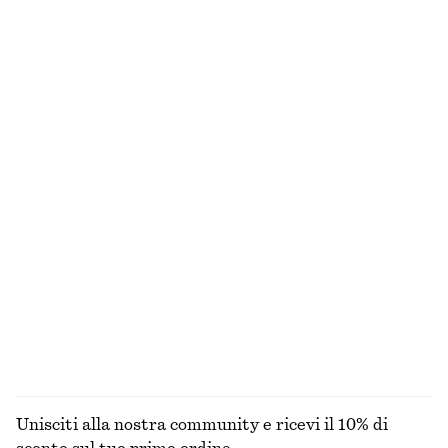
Abito midi monospalla in raso
Camicia con dettaglio sciarpa
€ 39
€ 89
€ 49
€ 99
Ultima occasione
Ultima occasione
Gilet sartoriale
Camicetta oversize in seta con scollo a V
€ 39
€ 79
€ 69
€ 149
Ultima occasione
Ultima occasione
Maglione dalla vestibilità rilassata
T-shirt in maglia fine
€ 25
€ 49
€ 29
€ 49
Ultima occasione
Ultima occasione
+
4
ESPLORA TUTTI I PRODOTTI NELLA CATEGORIA
BLUSE E CAMICIE
Unisciti alla nostra community e ricevi il 10% di