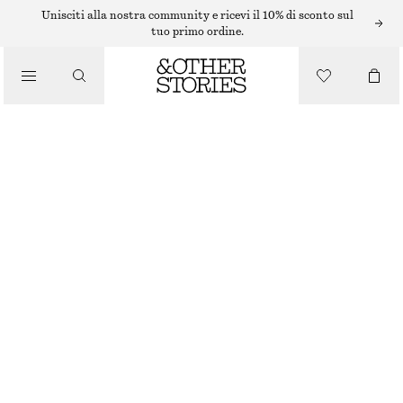
Unisciti alla nostra community e ricevi il 10% di sconto sul
/
tuo primo ordine.
BLUSE E CAMICIE
CAMICIA LUNGA IN COTONE CON COLLETTO ALTO
/
€ 39
€ 89
ABBIGLIAMENTO
ESAURITO
AZZURRO
XS
S
M
L