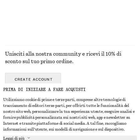
Unisciti alla nostra community e ricevi il 10% di
sconto sul tuo primo ordine.
CREATE ACCOUNT
PRIMA DI INIZIARE A FARE ACQUISTI
Utilizziamo cookie di prime e terze parti, comprese altre tecnologie di
CONTATTACI
tracciamento di editori terze parti, per offrirti tutte le funzionalità del
nostro sito web, personalizzare la tua esperienza utente, eseguire analisi e
Contattaci
Instagram
fornire pubblicità personalizzata sui nostri siti web, app e newsletter su
SERVIZIO CLIENTI
Internet e tramite piattaforme di social media. A tal fine, raccogliamo
Trova punti vendita
Pinterest
informazioni sull'utente, sui modelli di navigazione e sul dispositivo.
Pagamento
INFORMAZIONI
Affiliati
Facebook
Leggi di più