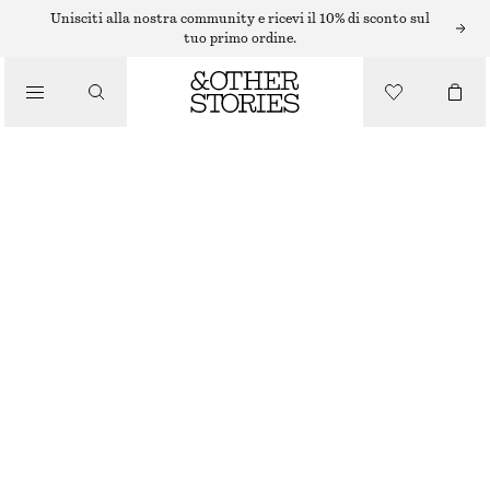
SMALTO PER UNGHIE
Unisciti alla nostra community e ricevi il 10% di sconto sul
tuo primo ordine.
/
PRODOTTI DI BELLEZZA
SMALTO PER UNGHIE FUCHSIA FUTURISM
€ 6
€ 12
10 ML | € 600 / 1 L
ESAURITO
FUCHSIA FUTURISM
+
31
SCEGLI LA TAGLIA