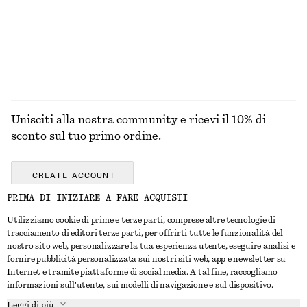
Unisciti alla nostra community e ricevi il 10% di
sconto sul tuo primo ordine.
CREATE ACCOUNT
PRIMA DI INIZIARE A FARE ACQUISTI
Utilizziamo cookie di prime e terze parti, comprese altre tecnologie di
CONTATTACI
tracciamento di editori terze parti, per offrirti tutte le funzionalità del
nostro sito web, personalizzare la tua esperienza utente, eseguire analisi e
Contattaci
Instagram
fornire pubblicità personalizzata sui nostri siti web, app e newsletter su
SERVIZIO CLIENTI
Internet e tramite piattaforme di social media. A tal fine, raccogliamo
Trova punti vendita
Pinterest
informazioni sull'utente, sui modelli di navigazione e sul dispositivo.
Pagamento
INFORMAZIONI
Affiliati
Facebook
Leggi di più