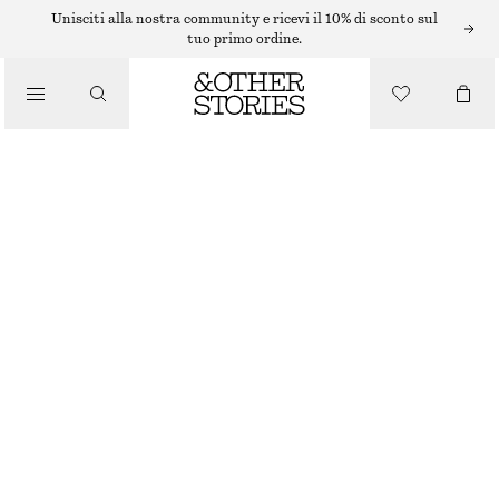
SMALTO PER UNGHIE
Unisciti alla nostra community e ricevi il 10% di sconto sul
tuo primo ordine.
/
PRODOTTI DI BELLEZZA
SMALTO PER UNGHIE SAGE BUNCH
€ 12
10 ML | € 1 200 / 1 L
ESAURITO
SAGE BUNCH
+
31
SCEGLI LA TAGLIA
Trova in negozio