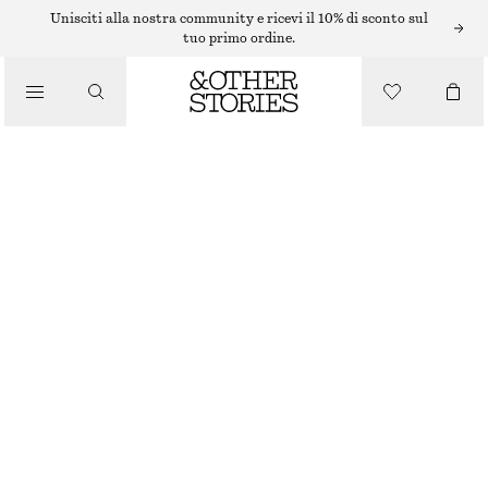
SMALTO PER UNGHIE
Unisciti alla nostra community e ricevi il 10% di sconto sul
tuo primo ordine.
/
PRODOTTI DI BELLEZZA
SMALTO PER UNGHIE LAVA RED
€ 12
10 ML | € 1 200 / 1 L
LAVA RED
+
31
SCEGLI LA TAGLIA