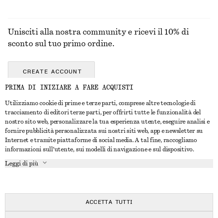
Unisciti alla nostra community e ricevi il 10% di
sconto sul tuo primo ordine.
CREATE ACCOUNT
PRIMA DI INIZIARE A FARE ACQUISTI
Utilizziamo cookie di prime e terze parti, comprese altre tecnologie di
CONTATTACI
tracciamento di editori terze parti, per offrirti tutte le funzionalità del
nostro sito web, personalizzare la tua esperienza utente, eseguire analisi e
Contattaci
Instagram
fornire pubblicità personalizzata sui nostri siti web, app e newsletter su
SERVIZIO CLIENTI
Internet e tramite piattaforme di social media. A tal fine, raccogliamo
Trova punti vendita
Pinterest
informazioni sull'utente, sui modelli di navigazione e sul dispositivo.
Pagamento
INFORMAZIONI
Affiliati
Facebook
Leggi di più
Buono Regalo
Chi siamo
Opportunità di lavoro
YouTube
Consegna
In fase di realizzazione
Stampa
TikTok
Resi e rimborsi
ACCETTA TUTTI
Diritto di recesso