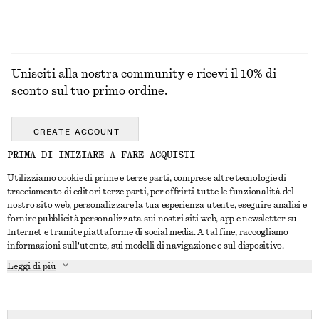
Unisciti alla nostra community e ricevi il 10% di
sconto sul tuo primo ordine.
CREATE ACCOUNT
PRIMA DI INIZIARE A FARE ACQUISTI
Utilizziamo cookie di prime e terze parti, comprese altre tecnologie di
CONTATTACI
tracciamento di editori terze parti, per offrirti tutte le funzionalità del
nostro sito web, personalizzare la tua esperienza utente, eseguire analisi e
Contattaci
Instagram
fornire pubblicità personalizzata sui nostri siti web, app e newsletter su
SERVIZIO CLIENTI
Internet e tramite piattaforme di social media. A tal fine, raccogliamo
Trova punti vendita
Pinterest
informazioni sull'utente, sui modelli di navigazione e sul dispositivo.
Pagamento
INFORMAZIONI
Affiliati
Facebook
Leggi di più
Buono Regalo
Chi siamo
Opportunità di lavoro
YouTube
Consegna
In fase di realizzazione
Stampa
TikTok
Resi e rimborsi