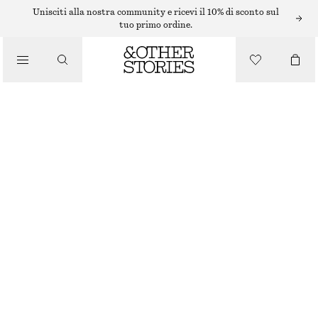
SMALTO PER UNGHIE
Unisciti alla nostra community e ricevi il 10% di sconto sul
tuo primo ordine.
/
PRODOTTI DI BELLEZZA
SMALTO PER UNGHIE SILKY SCREEN
€ 8
€ 12
10 ML | € 800 / 1 L
ESAURITO
SILKY SCREEN
+
31
SCEGLI LA TAGLIA