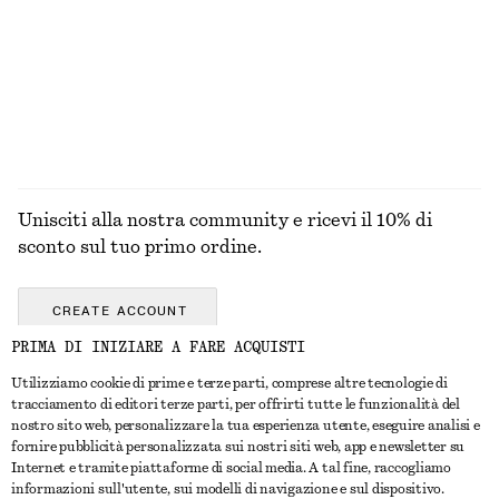
Unisciti alla nostra community e ricevi il 10% di
sconto sul tuo primo ordine.
CREATE ACCOUNT
PRIMA DI INIZIARE A FARE ACQUISTI
Utilizziamo cookie di prime e terze parti, comprese altre tecnologie di
CONTATTACI
tracciamento di editori terze parti, per offrirti tutte le funzionalità del
nostro sito web, personalizzare la tua esperienza utente, eseguire analisi e
Contattaci
Instagram
fornire pubblicità personalizzata sui nostri siti web, app e newsletter su
SERVIZIO CLIENTI
Internet e tramite piattaforme di social media. A tal fine, raccogliamo
Trova punti vendita
Pinterest
informazioni sull'utente, sui modelli di navigazione e sul dispositivo.