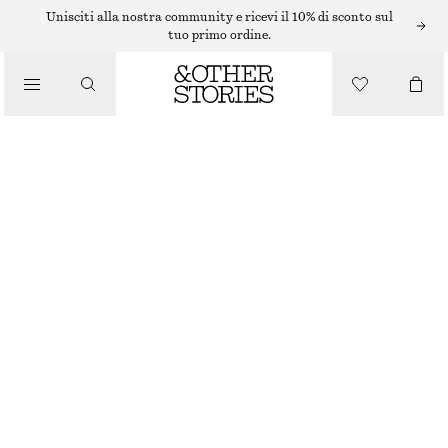
Unisciti alla nostra community e ricevi il 10% di sconto sul
tuo primo ordine.
/
MAGLIERIA
MAGLIONE IN LANA MERINO CON SCOLLO A V
/
ABBIGLIAMENTO
€ 79
BLU SCURO
XS
S
M
L
Guida alle taglie
TAGLIA