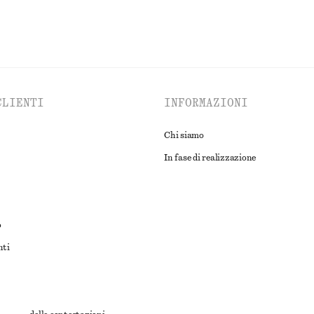
CLIENTI
INFORMAZIONI
Chi siamo
In fase di realizzazione
o
nti