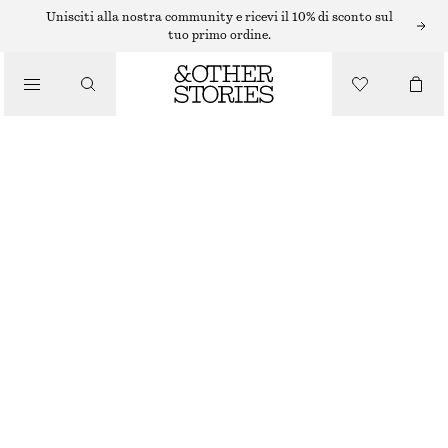
ABITI MIDI
Unisciti alla nostra community e ricevi il 10% di sconto sul
tuo primo ordine.
/
ABITI
/
ABITO MIDI FLOREALE IN MAGLIA CON RUCHE
ABBIGLIAMENTO
€ 49
€ 79
ULTIMA OCCASIONE
STAMPA A FIORI ARANCIONE/ROSSO
XS
S
M
L