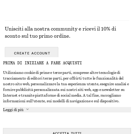
Unisciti alla nostra community e ricevi il 10% di
sconto sul tuo primo ordine.
CREATE ACCOUNT
PRIMA DI INIZIARE A FARE ACQUISTI
Utilizziamo cookie di prime e terze parti, comprese altre tecnologie di
CONTATTACI
tracciamento di editori terze parti, per offrirti tutte le funzionalità del
nostro sito web, personalizzare la tua esperienza utente, eseguire analisi e
Contattaci
Instagram
fornire pubblicità personalizzata sui nostri siti web, app e newsletter su
SERVIZIO CLIENTI
Internet e tramite piattaforme di social media. A tal fine, raccogliamo
Trova punti vendita
Pinterest
informazioni sull'utente, sui modelli di navigazione e sul dispositivo.
Pagamento
INFORMAZIONI
Affiliati
Facebook
Leggi di più
Buono Regalo
Chi siamo
Opportunità di lavoro
YouTube
Consegna
In fase di realizzazione
Stampa
TikTok
Resi e rimborsi
ACCETTA TUTTI