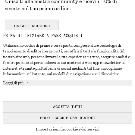
Unisciti alla nostra community e ricevi il 10% di
sconto sul tuo primo ordine.
CREATE ACCOUNT
PRIMA DI INIZIARE A FARE ACQUISTI
Utilizziamo cookie di prime e terze parti, comprese altre tecnologie di
CONTATTACI
tracciamento di editori terze parti, per offrirti tutte le funzionalità del
nostro sito web, personalizzare la tua esperienza utente, eseguire analisi e
Contattaci
Instagram
fornire pubblicità personalizzata sui nostri siti web, app e newsletter su
SERVIZIO CLIENTI
Internet e tramite piattaforme di social media. A tal fine, raccogliamo
Trova punti vendita
Pinterest
informazioni sull'utente, sui modelli di navigazione e sul dispositivo.
Pagamento
INFORMAZIONI
Affiliati
Facebook
Leggi di più
Buono Regalo
Chi siamo
Opportunità di lavoro
YouTube
Consegna
In fase di realizzazione
Stampa
TikTok
Resi e rimborsi
ACCETTA TUTTI
Diritto di recesso
SOLO I COOKIE OBBLIGATORI
Domande frequenti
© 2026 & OTHER STORIES
Impostazioni dei cookie e dei servizi
Guida alle taglie