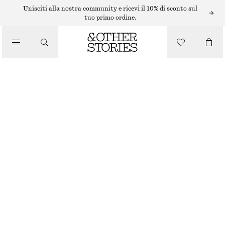
ABITI MIDI
Unisciti alla nostra community e ricevi il 10% di sconto sul
tuo primo ordine.
/
ABITI
/
ABITO MIDI IN RASO SENZA MANICHE
ABBIGLIAMENTO
€ 99
CHAMPAGNE
+
11
32
34
36
38
40
42
44
Guida alle taglie
TAGLIA
SCEGLI LA TAGLIA