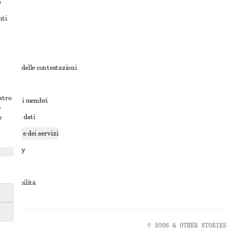
o
nti
rnativa delle contestazioni
ioni
ostro
ioni per i membri
e
ione dei dati
e
cookie e dei servizi
a privacy
rvizio
accessibilità
© 2026 & OTHER STORIES