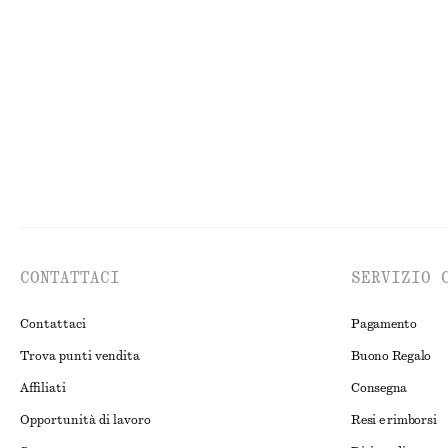
T-shirt in cotone con scollo a V
Abito midi a cos
€ 29
€ 69
CONTATTACI
SERVIZIO 
Contattaci
Pagamento
Trova punti vendita
Buono Regalo
Affiliati
Consegna
Opportunità di lavoro
Resi e rimborsi