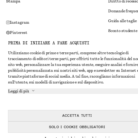
Stampa
Diritto di recess
Domande freque
Guida alle taglie
Instagram
Sconto studente
Pinterest
Risoluzione alte
Facebook
PRIMA DI INIZIARE A FARE ACQUISTI
Termini e condiz
YouTube
Utilizziamo cookie di prime e terze parti, comprese altre tecnologie di
tracciamento di editori terze parti, per offrirti tutte le funzionalità del n
Termini e condiz
TikTok
sito web, personalizzare la tua esperienza utente, eseguire analisi e fornir
Cookie e condivis
pubblicità personalizzata sui nostri siti web, app e newsletter su Internet 
tramite piattaforme di social media. A tal fine, raccogliamo informazioni
Impostazioni dei 
sull'utente, sui modelli di navigazione e sul dispositivo.
Informativa sull
Leggi di più
Condizioni del se
Dichiarazione di 
ACCETTA TUTTI
SOLO I COOKIE OBBLIGATORI