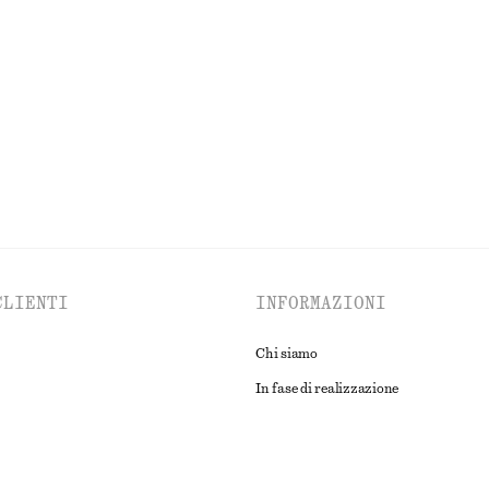
te
Set di orecchini a cerchio
€ 25
Esclusiva online
ESPLORA TUTTI I PRODOTTI NELLA CATEGORIA ABITI
CLIENTI
INFORMAZIONI
Chi siamo
In fase di realizzazione