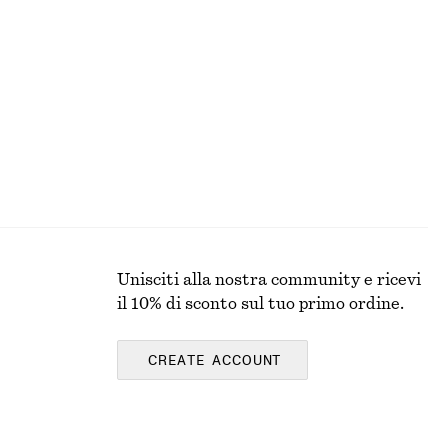
Maglione a coste con collo a lupetto
€ 99
Nuovo
Unisciti alla nostra community e ricevi
il 10% di sconto sul tuo primo ordine.
CREATE ACCOUNT