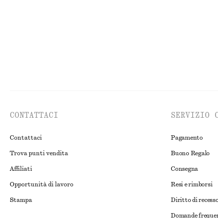
Nuovo
100% cot
CONTATTACI
SERVIZIO 
Contattaci
Pagamento
Trova punti vendita
Buono Regalo
Affiliati
Consegna
Opportunità di lavoro
Resi e rimborsi
Stampa
Diritto di recess
Domande freque