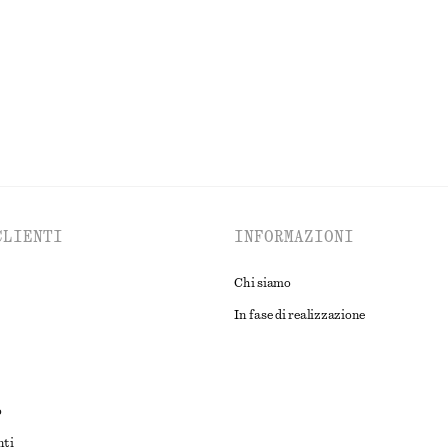
one
ESPLORA TUTTI I PRODOTTI NELLA CATEGORIA ABITI
CLIENTI
INFORMAZIONI
Chi siamo
In fase di realizzazione
o
nti