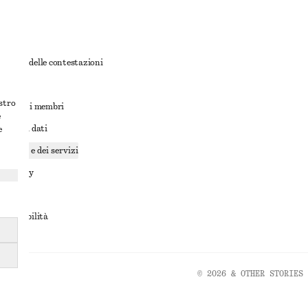
rnativa delle contestazioni
ioni
ostro
ioni per i membri
e
ione dei dati
e
cookie e dei servizi
a privacy
rvizio
accessibilità
© 2026 & OTHER STORIES