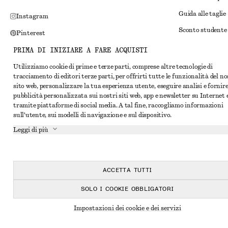
Guida alle taglie
Instagram
Sconto studente
Pinterest
Risoluzione alte
Facebook
PRIMA DI INIZIARE A FARE ACQUISTI
Termini e condiz
YouTube
Utilizziamo cookie di prime e terze parti, comprese altre tecnologie di
tracciamento di editori terze parti, per offrirti tutte le funzionalità del n
Termini e condiz
TikTok
sito web, personalizzare la tua esperienza utente, eseguire analisi e fornir
Cookie e condivis
pubblicità personalizzata sui nostri siti web, app e newsletter su Internet 
tramite piattaforme di social media. A tal fine, raccogliamo informazioni
Impostazioni dei 
sull'utente, sui modelli di navigazione e sul dispositivo.
Informativa sull
Leggi di più
Condizioni del se
Dichiarazione di 
ACCETTA TUTTI
SOLO I COOKIE OBBLIGATORI
Impostazioni dei cookie e dei servizi