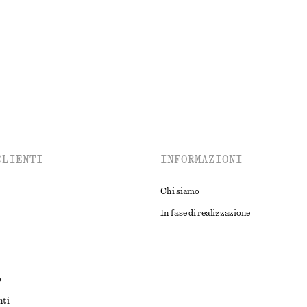
ESPLORA TUTTI I PRODOTTI NELLA CATEGORIA ABITI
CLIENTI
INFORMAZIONI
Chi siamo
In fase di realizzazione
o
nti