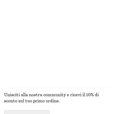
+
1
Maglione in seta e cotone
Abito midi dalla linea svasata
€ 49
€ 89
€ 99
Ultima occasione
Nuovo
Seta-cotone
Slip bikini in tessuto lavorato con laccetti
T-shirt a righe con lavorazione a coste
€ 17
€ 25
€ 25
€ 59
Ultima occasione
Ultima occasione
ESPLORA TUTTI I PRODOTTI NELLA CATEGORIA
COSTUMI DA BAGNO
Unisciti alla nostra community e ricevi il 10% di
sconto sul tuo primo ordine.