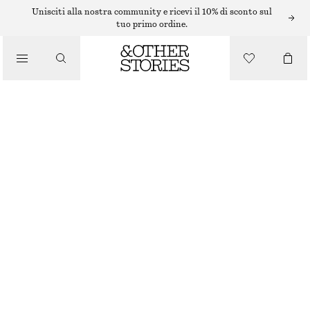
BIKINI
Unisciti alla nostra community e ricevi il 10% di sconto sul
tuo primo ordine.
/
COSTUMI DA BAGNO
SLIP BIKINI CON LACCETTI LATERALI
€ 22
€ 29
ULTIMA OCCASIONE
/
ABBIGLIAMENTO
NERO
32
34
36
38
40
42
44