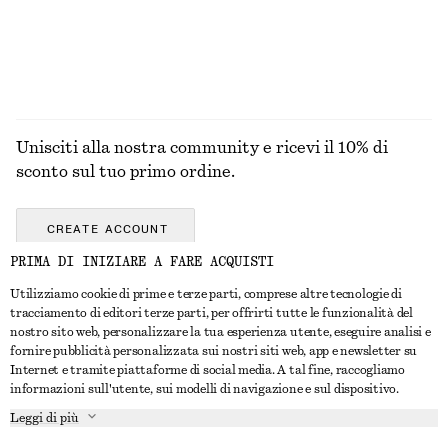
Unisciti alla nostra community e ricevi il 10% di
sconto sul tuo primo ordine.
CREATE ACCOUNT
PRIMA DI INIZIARE A FARE ACQUISTI
Utilizziamo cookie di prime e terze parti, comprese altre tecnologie di
CONTATTACI
tracciamento di editori terze parti, per offrirti tutte le funzionalità del
nostro sito web, personalizzare la tua esperienza utente, eseguire analisi e
Contattaci
Instagram
fornire pubblicità personalizzata sui nostri siti web, app e newsletter su
SERVIZIO CLIENTI
Internet e tramite piattaforme di social media. A tal fine, raccogliamo
Trova punti vendita
Pinterest
informazioni sull'utente, sui modelli di navigazione e sul dispositivo.
Pagamento
INFORMAZIONI
Affiliati
Facebook
Leggi di più
Buono Regalo