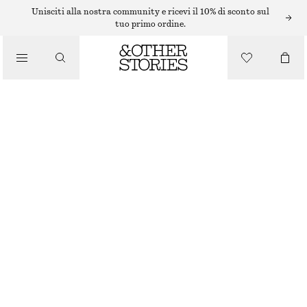
Unisciti alla nostra community e ricevi il 10% di sconto sul
tuo primo ordine.
/
MAGLIERIA
DOLCEVITA
/
ABBIGLIAMENTO
€ 49
BLU BRILLANTE
+
6
XS
S
M
L
Guida alle taglie
TAGLIA
SCEGLI LA TAGLIA