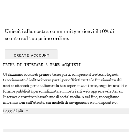
Unisciti alla nostra community e ricevi il 10% di
sconto sul tuo primo ordine.
CREATE ACCOUNT
PRIMA DI INIZIARE A FARE ACQUISTI
Utilizziamo cookie di prime e terze parti, comprese altre tecnologie di
CONTATTACI
tracciamento di editori terze parti, per offrirti tutte le funzionalità del
nostro sito web, personalizzare la tua esperienza utente, eseguire analisi e
Contattaci
Instagram
fornire pubblicità personalizzata sui nostri siti web, app e newsletter su
SERVIZIO CLIENTI
Internet e tramite piattaforme di social media. A tal fine, raccogliamo
Trova punti vendita
Pinterest
informazioni sull'utente, sui modelli di navigazione e sul dispositivo.
Pagamento
INFORMAZIONI
Affiliati
Facebook
Leggi di più
Buono Regalo
Chi siamo
Opportunità di lavoro
YouTube
Consegna
In fase di realizzazione
Stampa
TikTok