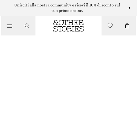
MINI ABITI
Unisciti alla nostra community e ricevi il 10% di sconto sul
tuo primo ordine.
/
ABITI
/
MINI ABITO A PORTAFOGLIO IN LINO
ABBIGLIAMENTO
€ 65
€ 99
ESAURITO
VERDE CHIARO
XS
S
M
L