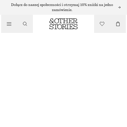
SUKIENKI MINI
Dołącz do naszej społeczności i otrzymaj 10% zniżki na jedno
zamówienie.
/
SUKIENKI
ŻAKARDOWA SUKIENKA MINI NA RAMIĄCZKACH
390 ZŁ
/
UBRANIA
CZARNY
32
34
36
38
40
42
44
Przewodnik po rozmiarach
ROZMIAR