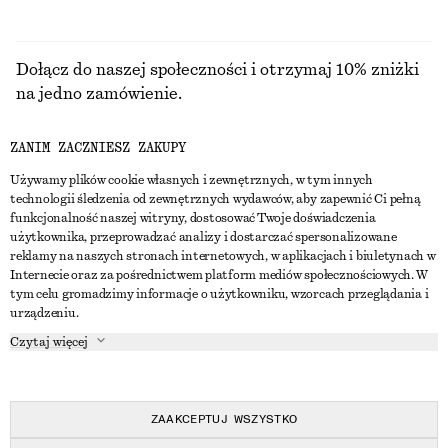
Dołącz do naszej społeczności i otrzymaj 10% zniżki
na jedno zamówienie.
ZANIM ZACZNIESZ ZAKUPY
CREATE ACCOUNT
Używamy plików cookie własnych i zewnętrznych, w tym innych
technologii śledzenia od zewnętrznych wydawców, aby zapewnić Ci pełną
funkcjonalność naszej witryny, dostosować Twoje doświadczenia
SKONTAKTUJ SIĘ Z NAMI
użytkownika, przeprowadzać analizy i dostarczać spersonalizowane
reklamy na naszych stronach internetowych, w aplikacjach i biuletynach w
Skontaktuj się z nami
Instagram
Internecie oraz za pośrednictwem platform mediów społecznościowych. W
OBSŁUGA KLIENTA
tym celu gromadzimy informacje o użytkowniku, wzorcach przeglądania i
Wyszukiwarka sklepów
Pinterest
urządzeniu.
Płatności
O NAS
Partnerzy
Facebook
Czytaj więcej
Karta podarunkowa
O nas
Kariera
Youtube
Dostawa
W trakcie tworzenia
Media
TikTok
Zwroty
ZAAKCEPTUJ WSZYSTKO
Prawo odstąpienia od umowy