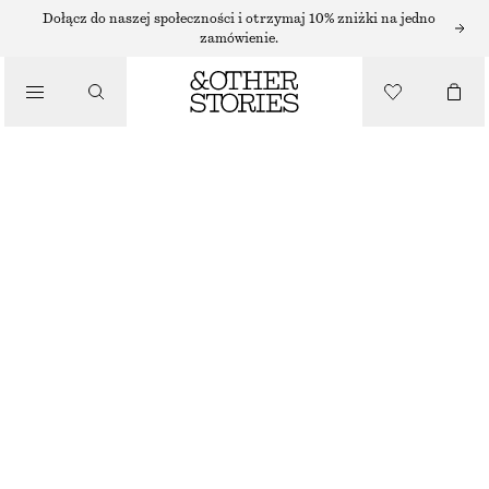
SPÓDNICE MINI
Dołącz do naszej społeczności i otrzymaj 10% zniżki na jedno
zamówienie.
/
SPÓDNICE
TRAPEZOWA SPÓDNICA MINI
110 ZŁ
/
NAJNIŻSZA CENA W CIĄGU OSTATNICH 30 DNI PRZED OBNIŻKĄ:
110 ZŁ
UBRANIA
CENA REGULARNA:
270 ZŁ
OSTATNIA SZANSA
BRĄZOWY KHAKI
32
34
36
38
40
42
44