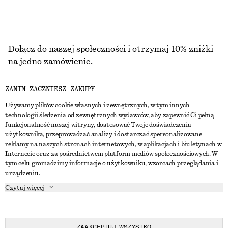
Dołącz do naszej społeczności i otrzymaj 10% zniżki
na jedno zamówienie.
ZANIM ZACZNIESZ ZAKUPY
CREATE ACCOUNT
Używamy plików cookie własnych i zewnętrznych, w tym innych
technologii śledzenia od zewnętrznych wydawców, aby zapewnić Ci pełną
funkcjonalność naszej witryny, dostosować Twoje doświadczenia
SKONTAKTUJ SIĘ Z NAMI
użytkownika, przeprowadzać analizy i dostarczać spersonalizowane
reklamy na naszych stronach internetowych, w aplikacjach i biuletynach w
Skontaktuj się z nami
Instagram
Internecie oraz za pośrednictwem platform mediów społecznościowych. W
OBSŁUGA KLIENTA
tym celu gromadzimy informacje o użytkowniku, wzorcach przeglądania i
Wyszukiwarka sklepów
Pinterest
urządzeniu.
Płatności
O NAS
Partnerzy
Facebook
Czytaj więcej
Karta podarunkowa
O nas
Kariera
Youtube
Dostawa
W trakcie tworzenia
Media
TikTok
Zwroty
ZAAKCEPTUJ WSZYSTKO