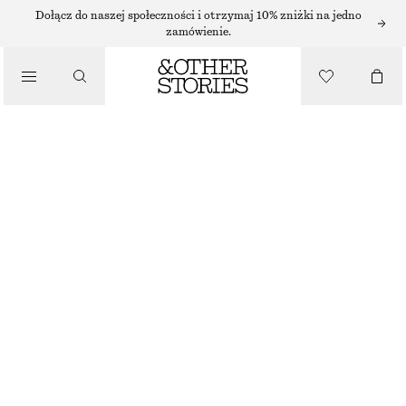
SPÓDNICE MINI
Dołącz do naszej społeczności i otrzymaj 10% zniżki na jedno
zamówienie.
/
SPÓDNICE
SPÓDNICA MINI Z KIESZENIAMI Z KLAPAMI
150 ZŁ
/
NAJNIŻSZA CENA W CIĄGU OSTATNICH 30 DNI PRZED OBNIŻKĄ:
150 ZŁ
UBRANIA
CENA REGULARNA:
390 ZŁ
OSTATNIA SZANSA
BRĄZOWA PEPITKA
32
34
36
38
40
42
44