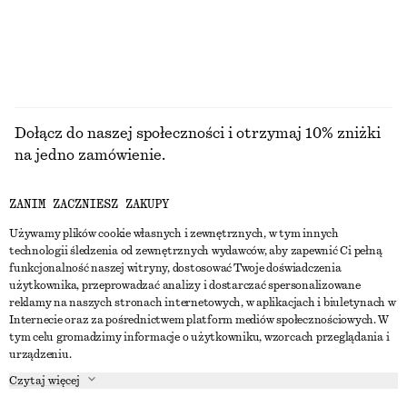
PRZEGLĄDAJ WSZYSTKIE PRODUKTY Z KATEGORII
SPÓDNICE
Dołącz do naszej społeczności i otrzymaj 10% zniżki
na jedno zamówienie.
ZANIM ZACZNIESZ ZAKUPY
CREATE ACCOUNT
Używamy plików cookie własnych i zewnętrznych, w tym innych
technologii śledzenia od zewnętrznych wydawców, aby zapewnić Ci pełną
funkcjonalność naszej witryny, dostosować Twoje doświadczenia
SKONTAKTUJ SIĘ Z NAMI
użytkownika, przeprowadzać analizy i dostarczać spersonalizowane
reklamy na naszych stronach internetowych, w aplikacjach i biuletynach w
Skontaktuj się z nami
Instagram
Internecie oraz za pośrednictwem platform mediów społecznościowych. W
OBSŁUGA KLIENTA
tym celu gromadzimy informacje o użytkowniku, wzorcach przeglądania i
Wyszukiwarka sklepów
Pinterest
urządzeniu.
Płatności
O NAS
Partnerzy
Facebook
Czytaj więcej
Karta podarunkowa