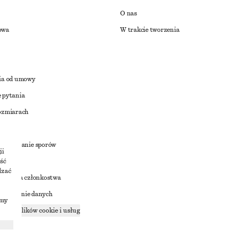
O nas
owa
W trakcie tworzenia
ia od umowy
 pytania
ozmiarach
a
zstrzyganie sporów
ii
ść
dzać
nowienia członkostwa
ostępnianie danych
imy
zące plików cookie i usług
ności