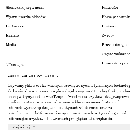
Skontaktuj się z nami
Płatności
Wyszukiwarka sklepów
Karta podarunk
Partnerzy
Dostawa
Kariera
Zwroty
Media
Prawo odstąpien
Często zadawane
Przewodnik po r
Instagram
Zniżka studenck
Pinterest
ZANIM ZACZNIESZ ZAKUPY
Alternatywne ro
Facebook
Używamy plików cookie własnych i zewnętrznych, w tym innych technolog
śledzenia od zewnętrznych wydawców, aby zapewnić Ci pełną funkcjonalno
Regulamin
Youtube
naszej witryny, dostosować Twoje doświadczenia użytkownika, przeprowa
Warunki i posta
analizy i dostarczać spersonalizowane reklamy na naszych stronach
TikTok
internetowych, w aplikacjach i biuletynach w Internecie oraz za
Pliki cookie i ud
pośrednictwem platform mediów społecznościowych. W tym celu gromadz
informacje o użytkowniku, wzorcach przeglądania i urządzeniu.
Ustawienia dotyc
Czytaj więcej
Polityka prywat