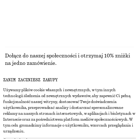
+
2
Ostatnia szansa
+
2
PRZEGLĄDAJ WSZYSTKIE PRODUKTY Z KATEGORII
SPODNIE
Dołącz do naszej społeczności i otrzymaj 10% zniżki
na jedno zamówienie.
ZANIM ZACZNIESZ ZAKUPY
CREATE ACCOUNT
Używamy plików cookie własnych i zewnętrznych, w tym innych
technologii śledzenia od zewnętrznych wydawców, aby zapewnić Ci pełną
funkcjonalność naszej witryny, dostosować Twoje doświadczenia
SKONTAKTUJ SIĘ Z NAMI
użytkownika, przeprowadzać analizy i dostarczać spersonalizowane
reklamy na naszych stronach internetowych, w aplikacjach i biuletynach w
Skontaktuj się z nami
Instagram
Internecie oraz za pośrednictwem platform mediów społecznościowych. W
OBSŁUGA KLIENTA
tym celu gromadzimy informacje o użytkowniku, wzorcach przeglądania i
Wyszukiwarka sklepów
Pinterest
urządzeniu.
Płatności
O NAS