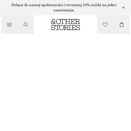
SZORTY
Dołącz do naszej społeczności i otrzymaj 10% zniżki na jedno
zamówienie.
/
SPODNIE
MARYNARSKIE SZORTY Z ZAPIĘCIEM NA GUZIKI
/
130 ZŁ
UBRANIA
NAJNIŻSZA CENA W CIĄGU OSTATNICH 30 DNI PRZED OBNIŻKĄ:
130 ZŁ
CENA REGULARNA:
270 ZŁ
OSTATNIA SZANSA
CZARNY
32
34
36
38
40
42
44