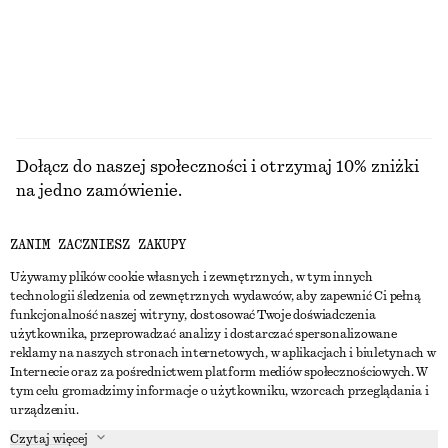
100% len
PRZEGLĄDAJ WSZYSTKIE PRODUKTY Z KATEGORII
SPODNIE
Dołącz do naszej społeczności i otrzymaj 10% zniżki
na jedno zamówienie.
ZANIM ZACZNIESZ ZAKUPY
CREATE ACCOUNT
Używamy plików cookie własnych i zewnętrznych, w tym innych
technologii śledzenia od zewnętrznych wydawców, aby zapewnić Ci pełną
funkcjonalność naszej witryny, dostosować Twoje doświadczenia
SKONTAKTUJ SIĘ Z NAMI
użytkownika, przeprowadzać analizy i dostarczać spersonalizowane
reklamy na naszych stronach internetowych, w aplikacjach i biuletynach w
Skontaktuj się z nami
Instagram
Internecie oraz za pośrednictwem platform mediów społecznościowych. W
OBSŁUGA KLIENTA
tym celu gromadzimy informacje o użytkowniku, wzorcach przeglądania i
Wyszukiwarka sklepów
Pinterest
urządzeniu.
Płatności
O NAS
Partnerzy
Facebook
Czytaj więcej