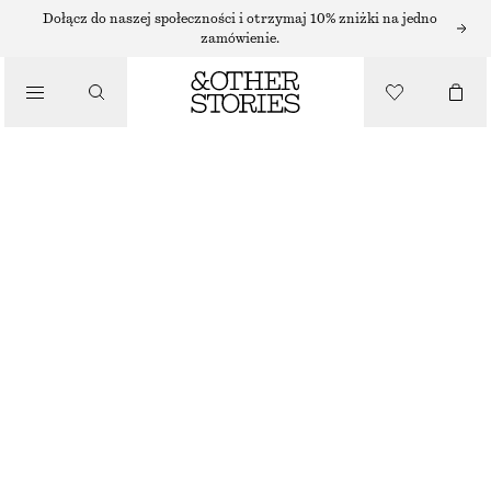
SZORTY
Dołącz do naszej społeczności i otrzymaj 10% zniżki na jedno
zamówienie.
/
SPODNIE
DOPASOWANE SZORTY DO KOLAN
/
110 ZŁ
UBRANIA
NAJNIŻSZA CENA W CIĄGU OSTATNICH 30 DNI PRZED OBNIŻKĄ:
110 ZŁ
CENA REGULARNA:
290 ZŁ
OSTATNIA SZANSA
BEŻOWY
32
34
36
38
40
42
44