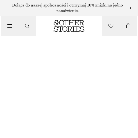
KOLCZYKI
Dołącz do naszej społeczności i otrzymaj 10% zniżki na jedno
zamówienie.
/
BIŻUTERIA
MASYWNE SKRĘCONE KOLCZYKI KOŁA
/
85 ZŁ
AKCESORIA
BRAK W MAGAZYNIE
SREBRNY
ONESIZE
ROZMIAR