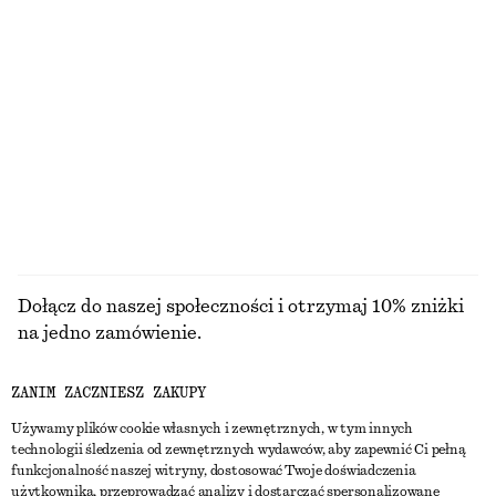
Praktyczna kurtka oversize z wiązaniem
Rozszerzana lniana sukienka midi
650 zł
450 zł
100% bawełna
Nowość
100% len
PRZEGLĄDAJ WSZYSTKIE PRODUKTY Z KATEGORII
BIŻUTERIA
Dołącz do naszej społeczności i otrzymaj 10% zniżki
na jedno zamówienie.
ZANIM ZACZNIESZ ZAKUPY
CREATE ACCOUNT
Używamy plików cookie własnych i zewnętrznych, w tym innych
technologii śledzenia od zewnętrznych wydawców, aby zapewnić Ci pełną
funkcjonalność naszej witryny, dostosować Twoje doświadczenia
SKONTAKTUJ SIĘ Z NAMI
użytkownika, przeprowadzać analizy i dostarczać spersonalizowane