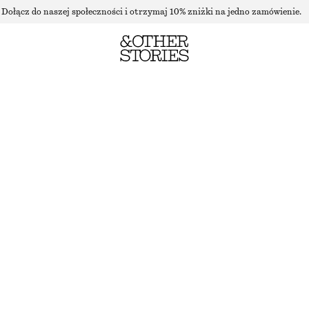
Dołącz do naszej społeczności i otrzymaj 10% zniżki na jedno zamówienie.
TOP Z KRÓTKIM RĘKAWEM I KOŁNIERZYKIEM
BRAK W MAGAZYNIE
BIAŁY
XS
S
M
L
Przewodnik po rozmiarach
ROZMIAR