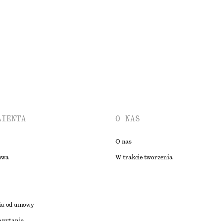
Nowość
PRZEGLĄDAJ WSZYSTKIE PRODUKTY Z KATEGORII TOPY I T-SHIRT
LIENTA
O NAS
O nas
owa
W trakcie tworzenia
ia od umowy
 pytania