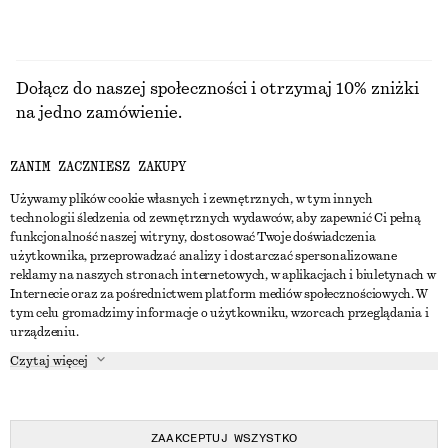
Dołącz do naszej społeczności i otrzymaj 10% zniżki
na jedno zamówienie.
ZANIM ZACZNIESZ ZAKUPY
CREATE ACCOUNT
Używamy plików cookie własnych i zewnętrznych, w tym innych
technologii śledzenia od zewnętrznych wydawców, aby zapewnić Ci pełną
funkcjonalność naszej witryny, dostosować Twoje doświadczenia
SKONTAKTUJ SIĘ Z NAMI
użytkownika, przeprowadzać analizy i dostarczać spersonalizowane
reklamy na naszych stronach internetowych, w aplikacjach i biuletynach w
Skontaktuj się z nami
Instagram
Internecie oraz za pośrednictwem platform mediów społecznościowych. W
OBSŁUGA KLIENTA
tym celu gromadzimy informacje o użytkowniku, wzorcach przeglądania i
Wyszukiwarka sklepów
Pinterest
urządzeniu.
Płatności
O NAS
Partnerzy
Facebook
Czytaj więcej
Karta podarunkowa
O nas
Kariera
Youtube
Dostawa
W trakcie tworzenia
Media
TikTok
Zwroty
ZAAKCEPTUJ WSZYSTKO