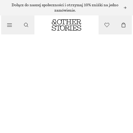
Dołącz do naszej społeczności i otrzymaj 10% zniżki na jedno
zamówienie.
/
TOPY I T-SHIRTY
TOP Z KRÓTKIM RĘKAWEM I KOŁNIERZYKIEM
150 ZŁ
/
NAJNIŻSZA CENA W CIĄGU OSTATNICH 30 DNI PRZED OBNIŻKĄ:
150 ZŁ
UBRANIA
CENA REGULARNA:
270 ZŁ
BRAK W MAGAZYNIE
BIAŁY
XS
S
M
L