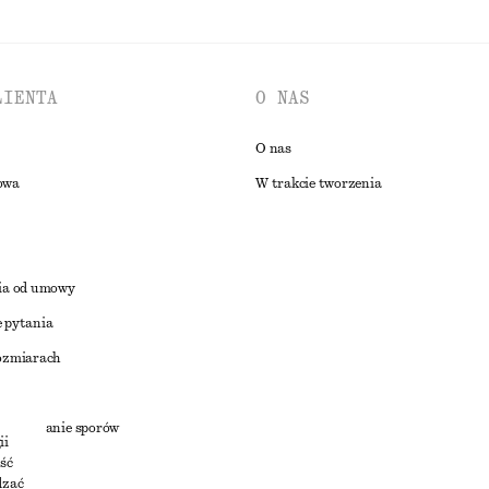
LIENTA
O NAS
O nas
owa
W trakcie tworzenia
ia od umowy
 pytania
ozmiarach
a
zstrzyganie sporów
ii
ść
dzać