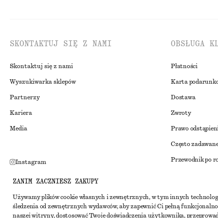
SKONTAKTUJ SIĘ Z NAMI
OBSŁUGA K
Skontaktuj się z nami
Płatności
Wyszukiwarka sklepów
Karta podarunk
Partnerzy
Dostawa
Kariera
Zwroty
Media
Prawo odstąpien
Często zadawane
Przewodnik po r
Instagram
Zniżka studenck
Pinterest
ZANIM ZACZNIESZ ZAKUPY
Alternatywne ro
Facebook
Używamy plików cookie własnych i zewnętrznych, w tym innych technolog
śledzenia od zewnętrznych wydawców, aby zapewnić Ci pełną funkcjonalno
Regulamin
Youtube
naszej witryny, dostosować Twoje doświadczenia użytkownika, przeprowa